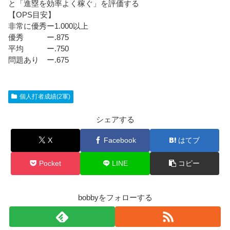
と「進塁を効率よく稼ぐ」を評価する
【OPS目安】
非常に優秀ー1.000以上
優秀 ー.875
平均 ー.750
問題あり ー.675
個人打者成績(2軍)
シェアする
X
Facebook
はてブ
Pocket
LINE
コピー
bobbyをフォローする