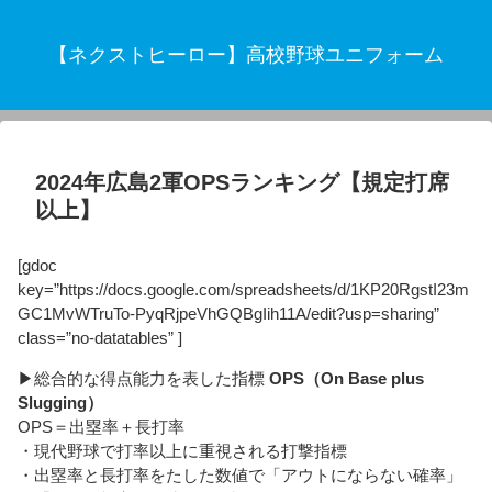
【ネクストヒーロー】高校野球ユニフォーム
2024年広島2軍OPSランキング【規定打席
以上】
[gdoc
key=”https://docs.google.com/spreadsheets/d/1KP20RgstI23m
GC1MvWTruTo-PyqRjpeVhGQBgIih11A/edit?usp=sharing”
class=”no-datatables” ]
▶総合的な得点能力を表した指標
OPS（On Base plus
Slugging）
OPS＝出塁率＋長打率
・現代野球で打率以上に重視される打撃指標
・出塁率と長打率をたした数値で「アウトにならない確率」