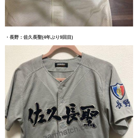
・長野：佐久長聖(4年ぶり9回目)